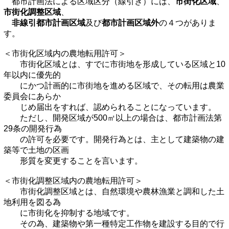
都市計画法による区域区分（線引き）には、
市街化区域
、
市街化調整区域
、
非線引都市計画区域
及び
都市計画区域外
の４つがありま
す。
＜市街化区域内
の農地転用許可＞
市街化区域とは、すでに市街地を形成している区域と10
年以内に優先的
にかつ計画的に市街地を進める区域で、その転用は農業
委員会にあらか
じめ届出をすれば、認められることになっています。
ただし、開発区域が500㎡以上の場合は、都市計画法第
29条の開発行為
の許可を必要です。開発行為とは、主として建築物の建
築等で土地の区画
形質を変更することを言います。
＜市街化調整区域内の農地転用許可＞
市街化調整区域とは、自然環境や農林漁業と調和した土
地利用を図る為
に市街化を抑制する地域です。
その為、建築物や第一種特定工作物を建設する目的で行